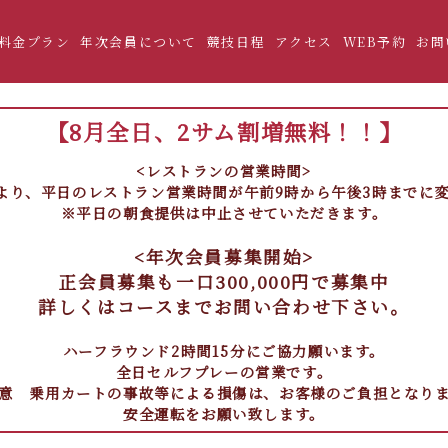
料金プラン
年次会員について
競技日程
アクセス
WEB予約
お問
【8月全日、2サム割増無料！！】
<レストランの営業時間>
2日より、平日のレストラン営業時間が午前9時から午後3時までに
※平日の朝食提供は中止させていただきます。
<年次会員募集開始>
正会員募集も一口300,000円で募集中
詳しくはコースまでお問い合わせ下さい。
ハーフラウンド2時間15分にご協力願います。
全日セルフプレーの営業です。
意 乗用カートの事故等による損傷は、お客様のご負担となり
安全運転をお願い致します。